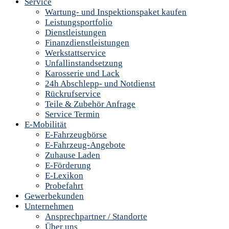
Service
Wartung- und Inspektionspaket kaufen
Leistungsportfolio
Dienstleistungen
Finanzdienstleistungen
Werkstattservice
Unfallinstandsetzung
Karosserie und Lack
24h Abschlepp- und Notdienst
Rückrufservice
Teile & Zubehör Anfrage
Service Termin
E-Mobilität
E-Fahrzeugbörse
E-Fahrzeug-Angebote
Zuhause Laden
E-Förderung
E-Lexikon
Probefahrt
Gewerbekunden
Unternehmen
Ansprechpartner / Standorte
Über uns