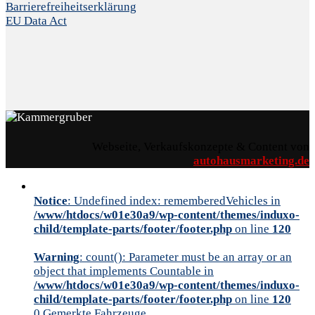
Barrierefreiheitserklärung
EU Data Act
Webseite, Verkaufskonzepte & Content von
autohausmarketing.de
Notice
: Undefined index: rememberedVehicles in
/www/htdocs/w01e30a9/wp-content/themes/induxo-
child/template-parts/footer/footer.php
on line
120
Warning
: count(): Parameter must be an array or an
object that implements Countable in
/www/htdocs/w01e30a9/wp-content/themes/induxo-
child/template-parts/footer/footer.php
on line
120
0
Gemerkte Fahrzeuge