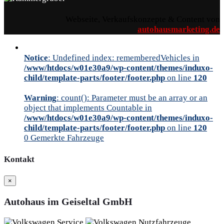
Webseite, Verkaufskonzepte & Content von
autohausmarketing.de
Notice
: Undefined index: rememberedVehicles in
/www/htdocs/w01e30a9/wp-content/themes/induxo-
child/template-parts/footer/footer.php
on line
120
Warning
: count(): Parameter must be an array or an
object that implements Countable in
/www/htdocs/w01e30a9/wp-content/themes/induxo-
child/template-parts/footer/footer.php
on line
120
0
Gemerkte Fahrzeuge
Kontakt
×
Autohaus im Geiseltal GmbH