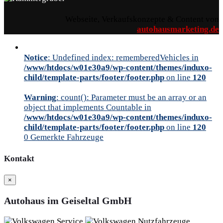
Webseite, Verkaufskonzepte & Content von
autohausmarketing.de
Notice
: Undefined index: rememberedVehicles in
/www/htdocs/w01e30a9/wp-content/themes/induxo-
child/template-parts/footer/footer.php
on line
120
Warning
: count(): Parameter must be an array or an
object that implements Countable in
/www/htdocs/w01e30a9/wp-content/themes/induxo-
child/template-parts/footer/footer.php
on line
120
0
Gemerkte Fahrzeuge
Kontakt
×
Autohaus im Geiseltal GmbH