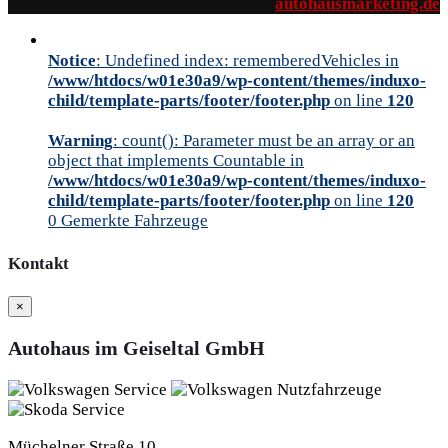
autohausmarketing.de
Notice
: Undefined index: rememberedVehicles in
/www/htdocs/w01e30a9/wp-content/themes/induxo-
child/template-parts/footer/footer.php
on line
120
Warning
: count(): Parameter must be an array or an
object that implements Countable in
/www/htdocs/w01e30a9/wp-content/themes/induxo-
child/template-parts/footer/footer.php
on line
120
0
Gemerkte Fahrzeuge
Kontakt
×
Autohaus im Geiseltal GmbH
Müchelner Straße 10