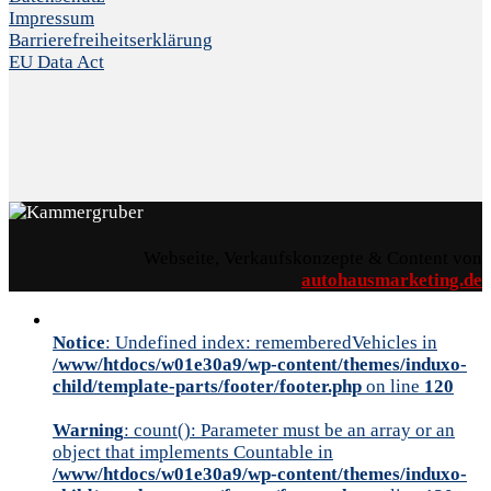
Impressum
Barrierefreiheitserklärung
EU Data Act
Webseite, Verkaufskonzepte & Content von
autohausmarketing.de
Notice
: Undefined index: rememberedVehicles in
/www/htdocs/w01e30a9/wp-content/themes/induxo-
child/template-parts/footer/footer.php
on line
120
Warning
: count(): Parameter must be an array or an
object that implements Countable in
/www/htdocs/w01e30a9/wp-content/themes/induxo-