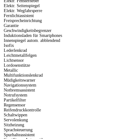
Elektr. Fensterheber
Elektr. Seitenspiegel
Elektr. Wegfahrsperre
Fernlichtassistent
Freisprecheinrichtung
Garantie
Geschwindigkeitsbegrenzer
Induktionsladen für Smartphones
Innenspiegel autom. abblendend
Isofix
Lederlenkrad
Leichtmetallfelgen
Lichtsensor
Lordosenstütze
Metallic
Multifunktionslenkrad
Müdigkeitswarner
Navigationssystem
Notbremsassistent
Notrufsystem
Partikelfilter
Regensensor
Reifendruckkontrolle
Schaltwippen
Servolenkung
Sitzheizung
Sprachsteuerung
Spurhalteassistent