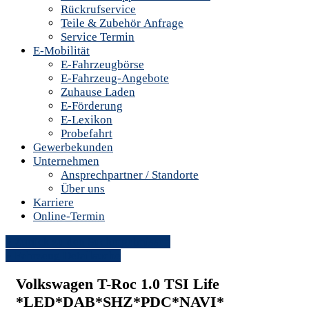
Rückrufservice
Teile & Zubehör Anfrage
Service Termin
E-Mobilität
E-Fahrzeugbörse
E-Fahrzeug-Angebote
Zuhause Laden
E-Förderung
E-Lexikon
Probefahrt
Gewerbekunden
Unternehmen
Ansprechpartner / Standorte
Über uns
Karriere
Online-Termin
» Zurück zu den Suchergebnissen
» Fahrzeug Detailsuche
Volkswagen T-Roc 1.0 TSI Life
*LED*DAB*SHZ*PDC*NAVI*